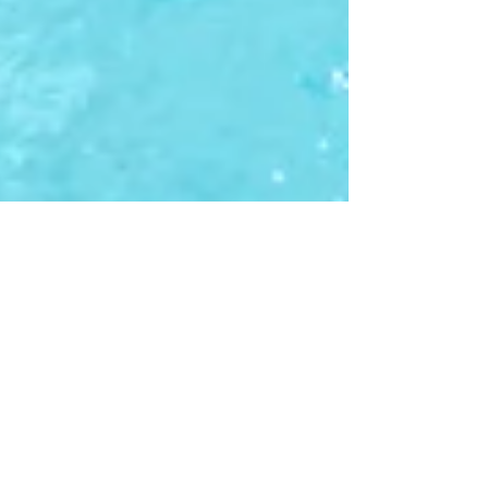
1 min de leitura
Remodelação geral de
Moradia
Remodelação Geral de Moradia no Algarve