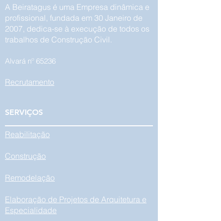
A Beiratagus é uma Empresa dinâmica e
profissional, fundada em 30 Janeiro de
17 Anos a Concretizar
Remodelação ge
2007, dedica-se à execução de todos os
Projetos!
Moradia
trabalhos de Construção Civil.
Alvará nº 65236
Recrutamento
SERVIÇOS
Reabilitação
Construção
Remodelação
Elaboração de Projetos de Arquitetura e
Especialidade