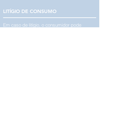
LITÍGIO DE CO
NSUMO
Em caso de litígio, o consumidor pode
recorrer a uma Entidade de Resolução de
Litígios de Consumo: Ce
ntro de arbitragem
de Conflitos de Consumo de Lisboa
Rua dos Douradores, 116
, 2º
1100-207
Lisboa Telef.:
218 807 030
*
*Chamada para a rede fixa nacional
www.centroarbitragemlisboa.pt